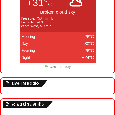
+31°
C
Broken cloud sky
Pressure: 753 mm Hg
Humidity: 59 %
Wind: West, 5.9 m/s
Morning
+26°C
Day
+30°C
Evening
+26°C
Night
+24°C
Weather Today
Live FM Radio
लाइव शेयर मार्केट