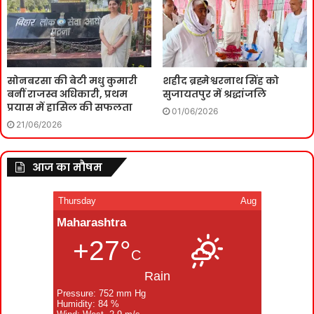
सोनबरसा की बेटी मधु कुमारी
शहीद ब्रह्मेश्वरनाथ सिंह को
बनीं राजस्व अधिकारी, प्रथम
सुजायतपुर में श्रद्धांजलि
प्रयास में हासिल की सफलता
01/06/2026
21/06/2026
आज का मौषम
Thursday
Aug
Maharashtra
+27°
C
Rain
Pressure: 752 mm Hg
Humidity: 84 %