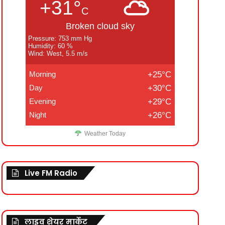
+31°
C
Broken cloud sky
Pressure: 753 mm Hg
Humidity: 60 %
Wind: West, 5.5 m/s
Morning
+25°C
Day
+30°C
Evening
+29°C
Night
+26°C
Weather Today
Live FM Radio
लाइव शेयर मार्केट