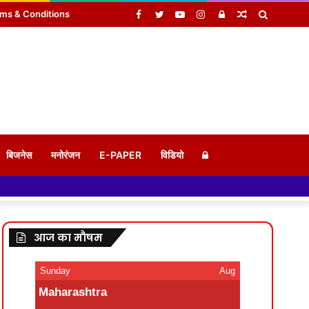
Facebook
Twitter
YouTube
Instagram
Log
Random
Search
ms & Conditions
In
Article
for
Log
बिजनेस
मनोरंजन
E-PAPER
विडियो
In
आज का मौषम
Sunday
Aug
Maharashtra