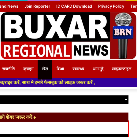
end News
Join Reporter
ID CARD Download
Privacy Policy
Ter
राजनीति
क्राइम
खेल
शिक्षा
स्वास्थ्य
आम मुद्दे
लाइफस्टाइल
फेसबुक को लाइक जरूर करें ,
े शेयर जरूर करें ♦