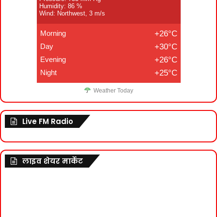
Humidity: 86 %
Wind: Northwest, 3 m/s
Morning
+26°C
Day
+30°C
Evening
+26°C
Night
+25°C
Weather Today
Live FM Radio
लाइव शेयर मार्केट