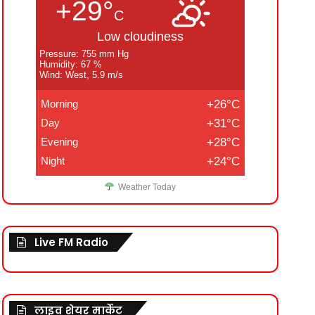
+29°
C
Low cloudiness
Pressure: 755 mm Hg
Humidity: 67 %
Wind: West, 5.9 m/s
Morning
+26°C
Day
+31°C
Evening
+28°C
Night
+24°C
Weather Today
Live FM Radio
लाइव शेयर मार्केट