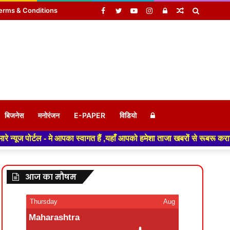
Facebook
Twitter
YouTube
Instagram
Log
Random
Search
erms & Conditions
In
Article
for
Log
बिजनेस
मनोरंजन
E-PAPER
विडियो
्टल - मे आपका स्वागत हैं ,यहाँ आपको हमेशा ताजा खबरों से रूबरू कराया जाएगा 
In
आज का मौषम
Thursday
Aug
Maharashtra