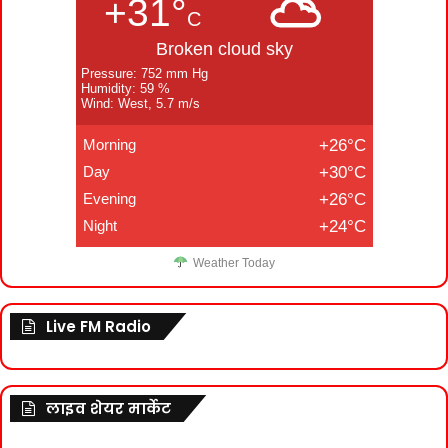
+31°
C
Broken cloud sky
Pressure: 752 mm Hg
Humidity: 59 %
Wind: West, 5.7 m/s
Morning
+26°C
Day
+30°C
Evening
+26°C
Night
+24°C
Weather Today
Live FM Radio
लाइव शेयर मार्केट