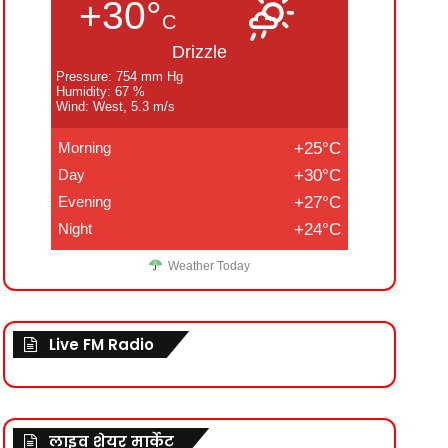
+30°
C
Drizzle
Pressure: 754 mm Hg
Humidity: 67 %
Wind: West, 5.3 m/s
Morning
+25°C
Day
+30°C
Evening
+27°C
Night
+24°C
Weather Today
Live FM Radio
लाइव शेयर मार्केट