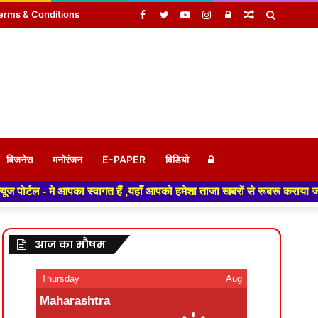
Facebook
Twitter
YouTube
Instagram
Log
Random
Search
erms & Conditions
In
Article
for
Log
बिजनेस
मनोरंजन
E-PAPER
विडियो
ागत हैं ,यहाँ आपको हमेशा ताजा खबरों से रूबरू कराया जाएगा , खबर ओर विज्ञापन 
In
आज का मौषम
Thursday
Aug
Maharashtra