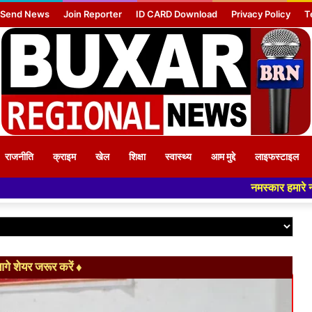
Send News
Join Reporter
ID CARD Download
Privacy Policy
T
राजनीति
क्राइम
खेल
शिक्षा
स्वास्थ्य
आम मुद्दे
लाइफस्टाइल
नमस्कार हमारे न्यूज पोर्टल - मे आपका स्व
े शेयर जरूर करें ♦