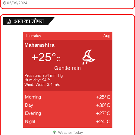
06/09/2024
आज का मौषम
Thursday
Aug
Maharashtra
+25°
C
Gentle rain
Pressure: 754 mm Hg
Humidity: 94 %
Wind: West, 3.4 m/s
Morning
+25°C
Day
+30°C
Evening
+27°C
Night
+24°C
Weather Today