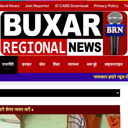
Send News
Join Reporter
ID CARD Download
Privacy Policy
Te
राजनीति
क्राइम
खेल
शिक्षा
स्वास्थ्य
आम मुद्दे
लाइफस्टाइल
नमस्कार हमारे न्यूज पोर्टल - मे आपका स्वागत है
े शेयर जरूर करें ♦