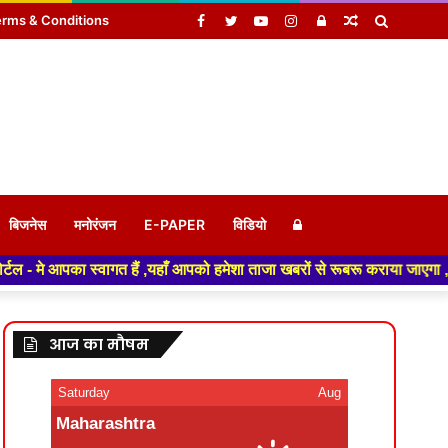
Facebook
Twitter
YouTube
Instagram
Log
Random
Search
rms & Conditions
In
Article
for
Log
बिजनेस
मनोरंजन
E-PAPER
विडियो
ं ,यहाँ आपको हमेशा ताजा खबरों से रूबरू कराया जाएगा , खबर ओर विज्ञापन के लिए
In
आज का मौषम
Saturday
Aug
Maharashtra