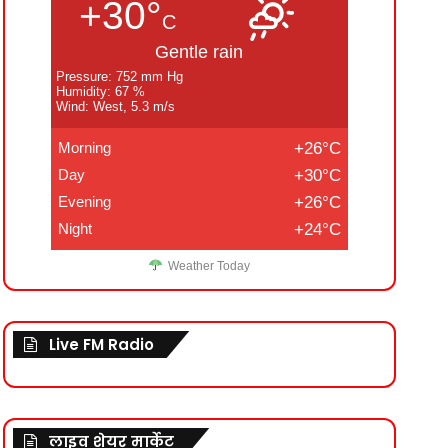
+30°
C
Gentle rain
Pressure: 752 mm Hg
Humidity: 67 %
Wind: West, 5.3 m/s
Morning
+26°C
Day
+30°C
Evening
+26°C
Night
+24°C
Weather Today
Live FM Radio
लाइव शेयर मार्केट