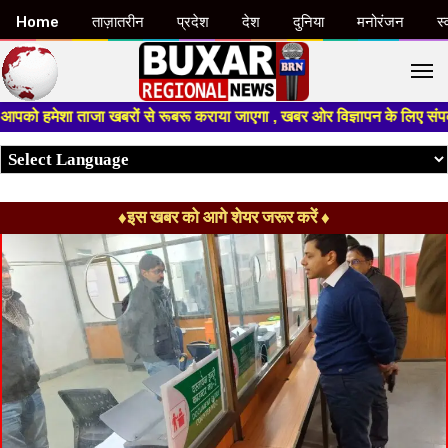
Home
ताज़ातरीन
प्रदेश
देश
दुनिया
मनोरंजन
स्
M
ेशा ताजा खबरों से रूबरू कराया जाएगा , खबर ओर विज्ञापन के लिए संपर्क करे +91
♦इस खबर को आगे शेयर जरूर करें ♦