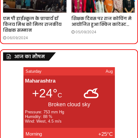
एम पी हाईस्कूल के प्राचार्य डाॅ
शिक्षक दिवस पर राज कोचिंग मे
विजय मिश्र को मिला राजकीय
आयोजित हुआ क्विज कांटेस्ट…
शिक्षक सम्मान
05/09/2024
06/09/2024
आज का मौषम
Saturday
Aug
Maharashtra
+24°
C
Broken cloud sky
Pressure: 753 mm Hg
Humidity: 88 %
Wind: West, 4.5 m/s
Morning
+25°C