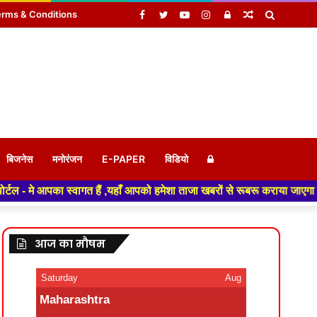
Facebook
Twitter
YouTube
Instagram
Log
Random
Search
rms & Conditions
In
Article
for
Log
बिजनेस
मनोरंजन
E-PAPER
विडियो
ँ आपको हमेशा ताजा खबरों से रूबरू कराया जाएगा , खबर ओर विज्ञापन के लिए संपर
In
आज का मौषम
Saturday
Aug
Maharashtra