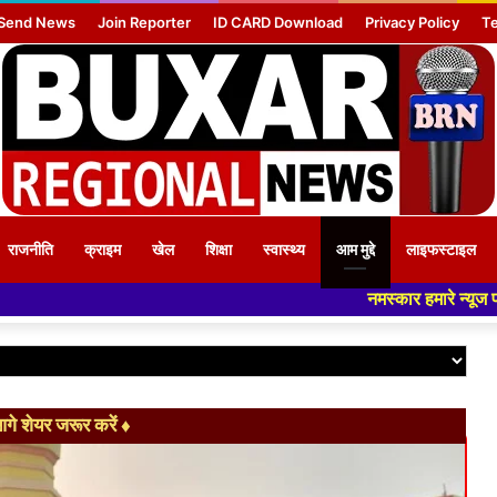
Send News
Join Reporter
ID CARD Download
Privacy Policy
Te
राजनीति
क्राइम
खेल
शिक्षा
स्वास्थ्य
आम मुद्दे
लाइफस्टाइल
नमस्कार हमारे न्यूज पोर्टल - मे आपका स्वागत हैं ,यहा
े शेयर जरूर करें ♦