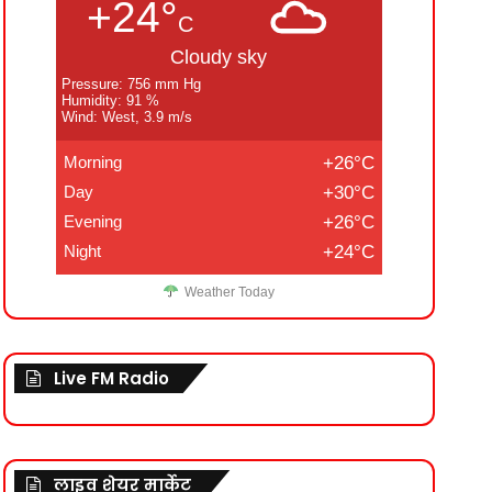
+24°
C
Cloudy sky
Pressure: 756 mm Hg
Humidity: 91 %
Wind: West, 3.9 m/s
Morning
+26°C
Day
+30°C
Evening
+26°C
Night
+24°C
Weather Today
Live FM Radio
लाइव शेयर मार्केट