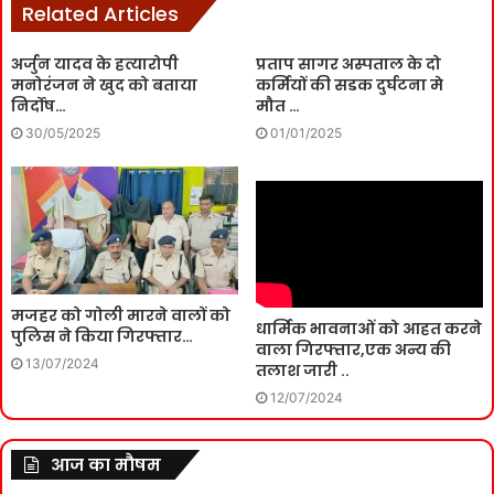
Related Articles
अर्जुन यादव के हत्यारोपी
प्रताप सागर अस्पताल के दो
मनोरंजन ने खुद को बताया
कर्मियों की सडक दुर्घटना मे
निर्दोष…
मौत …
30/05/2025
01/01/2025
मजहर को गोली मारने वालों को
धार्मिक भावनाओं को आहत करने
पुलिस ने किया गिरफ्तार…
वाला गिरफ्तार,एक अन्य की
13/07/2024
तलाश जारी ..
12/07/2024
आज का मौषम