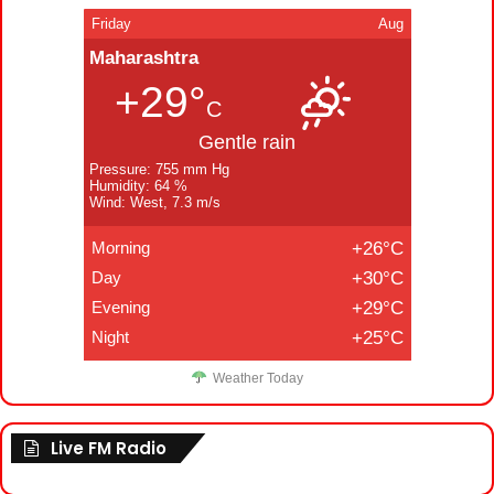
Friday
Aug
Maharashtra
+29°
C
Gentle rain
Pressure: 755 mm Hg
Humidity: 64 %
Wind: West, 7.3 m/s
Morning
+26°C
Day
+30°C
Evening
+29°C
Night
+25°C
Weather Today
Live FM Radio