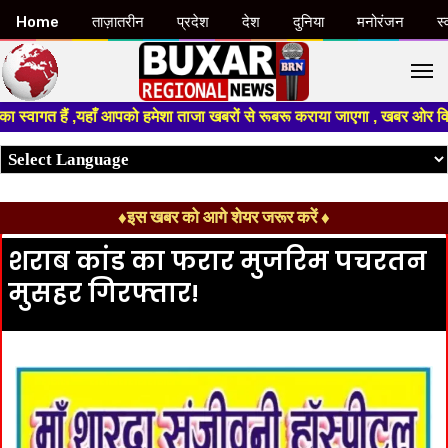
Home
ताज़ातरीन
प्रदेश
देश
दुनिया
मनोरंजन
स्
M
ैं ,यहाँ आपको हमेशा ताजा खबरों से रूबरू कराया जाएगा , खबर ओर विज्ञापन के ल
♦इस खबर को आगे शेयर जरूर करें ♦
शराब कांड का फरार मुजरिम पचरतन
मुसहर गिरफ्तार!