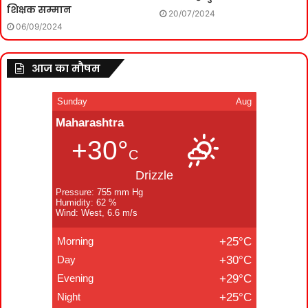
शिक्षक सम्मान
20/07/2024
06/09/2024
आज का मौषम
Sunday
Aug
Maharashtra
+30°
C
Drizzle
Pressure: 755 mm Hg
Humidity: 62 %
Wind: West, 6.6 m/s
Morning
+25°C
Day
+30°C
Evening
+29°C
Night
+25°C