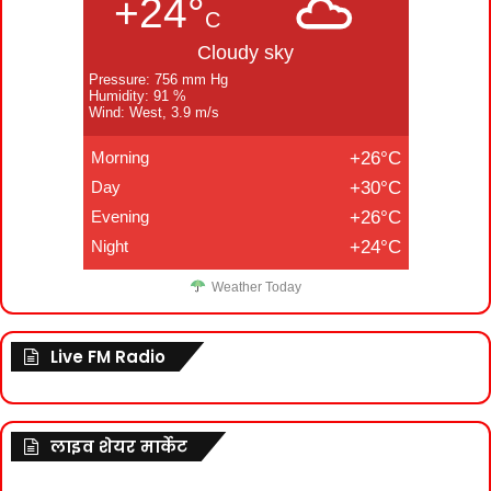
+24°
C
Cloudy sky
Pressure: 756 mm Hg
Humidity: 91 %
Wind: West, 3.9 m/s
Morning
+26°C
Day
+30°C
Evening
+26°C
Night
+24°C
Weather Today
Live FM Radio
लाइव शेयर मार्केट