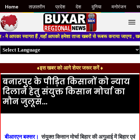
Home
ताज़ातरीन
प्रदेश
देश
दुनिया
मनोरंजन
स्
M
े आपका स्वागत हैं ,यहाँ आपको हमेशा ताजा खबरों से रूबरू कराया जाएगा , खबर ओर
♦इस खबर को आगे शेयर जरूर करें ♦
बनारपुर के पीड़ित किसानों को न्याय
दिलाने हेतु संयुक्त किसान मोर्चा का
मौन जुलूस…
बीआरएन बक्सर।
संयुक्त किसान मोर्चा बिहार की अगुआई में बिहार एवं