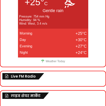
+25°
C
Gentle rain
Pressure: 754 mm Hg
Humidity: 94 %
Wind: West, 3.4 m/s
Morning
+25°C
Day
+30°C
Evening
+27°C
Night
+24°C
Weather Today
Live FM Radio
लाइव शेयर मार्केट