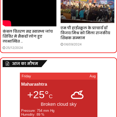
एम पी हाईस्कूल के प्राचार्य डाॅ
कंबल वितरण सह स्वास्थ्य जांच
विजय मिश्र को मिला राजकीय
शिविर मे सैकडों लोग हुए
शिक्षक सम्मान
लाभान्वित ..
06/09/2024
25/12/2024
आज का मौषम
Friday
Aug
Maharashtra
+25°
C
Broken cloud sky
Pressure: 754 mm Hg
Humidity: 89 %