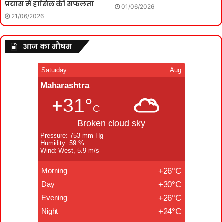
प्रयास में हासिल की सफलता
01/06/2026
21/06/2026
आज का मौषम
Saturday
Aug
Maharashtra
+31°
C
Broken cloud sky
Pressure: 753 mm Hg
Humidity: 59 %
Wind: West, 5.9 m/s
Morning
+26°C
Day
+30°C
Evening
+26°C
Night
+24°C