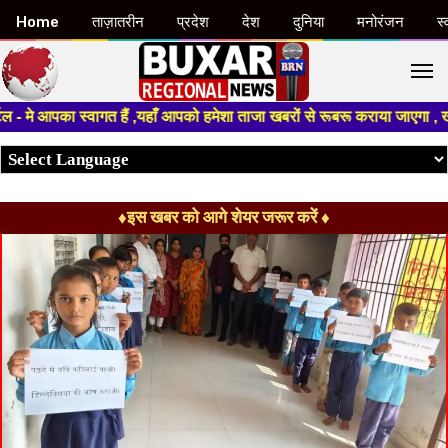
Home
ताज़ातरीन
प्रदेश
देश
दुनिया
मनोरंजन
स्
M
 आपका स्वागत हैं ,यहाँ आपको हमेशा ताजा खबरों से रूबरू कराया जाएगा , खबर ओर 
♦इस खबर को आगे शेयर जरूर करें ♦