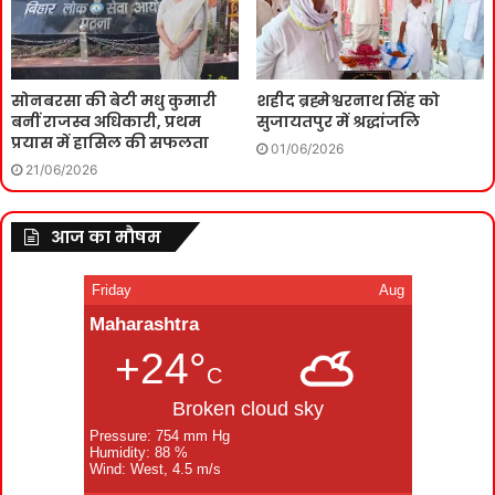
सोनबरसा की बेटी मधु कुमारी
शहीद ब्रह्मेश्वरनाथ सिंह को
बनीं राजस्व अधिकारी, प्रथम
सुजायतपुर में श्रद्धांजलि
प्रयास में हासिल की सफलता
01/06/2026
21/06/2026
आज का मौषम
Friday
Aug
Maharashtra
+24°
C
Broken cloud sky
Pressure: 754 mm Hg
Humidity: 88 %
Wind: West, 4.5 m/s