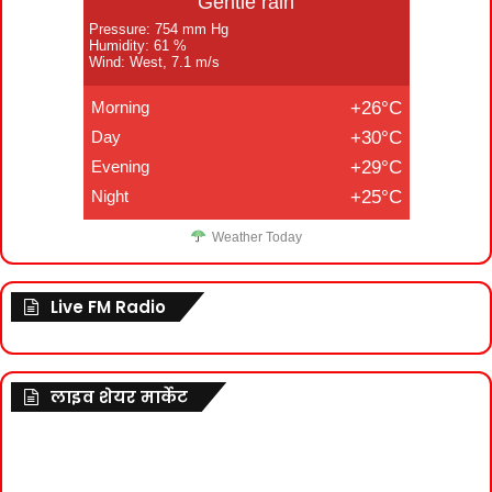
Gentle rain
Pressure: 754 mm Hg
Humidity: 61 %
Wind: West, 7.1 m/s
Morning
+26°C
Day
+30°C
Evening
+29°C
Night
+25°C
Weather Today
Live FM Radio
लाइव शेयर मार्केट