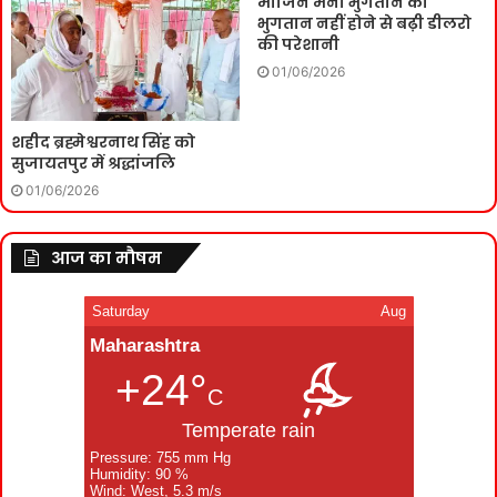
मार्जिन मनी भुगतान का
भुगतान नहीं होने से बढ़ी डीलरो
की परेशानी
01/06/2026
शहीद ब्रह्मेश्वरनाथ सिंह को
सुजायतपुर में श्रद्धांजलि
01/06/2026
आज का मौषम
Saturday
Aug
Maharashtra
+24°
C
Temperate rain
Pressure: 755 mm Hg
Humidity: 90 %
Wind: West, 5.3 m/s