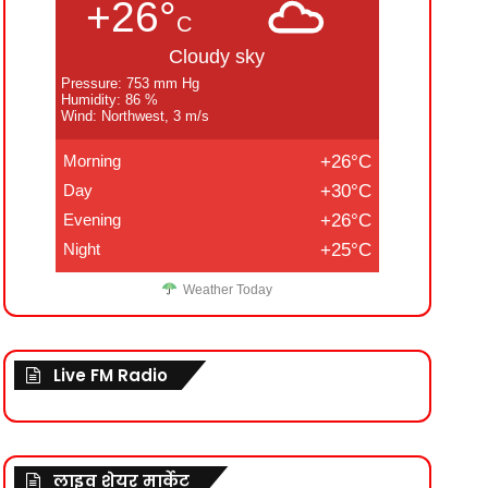
+26°
C
Cloudy sky
Pressure: 753 mm Hg
Humidity: 86 %
Wind: Northwest, 3 m/s
Morning
+26°C
Day
+30°C
Evening
+26°C
Night
+25°C
Weather Today
Live FM Radio
लाइव शेयर मार्केट