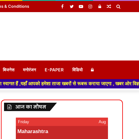
Facebook
Twitter
YouTube
Instagram
Log
Random
Search
s & Conditions
In
Article
for
Log
बिजनेस
मनोरंजन
E-PAPER
विडियो
ताजा खबरों से रूबरू कराया जाएगा , खबर ओर विज्ञापन के लिए संपर्क करे +91 99
In
आज का मौषम
Friday
Aug
Maharashtra