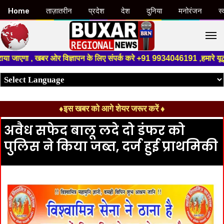
Home
ताज़ातरीन
प्रदेश
देश
दुनिया
मनोरंजन
स्
M
ाएगा , खबर ओर विज्ञापन के लिए संपर्क करे +91 9934046191 ,हमारे यूट्यूब चैनल
♦इस खबर को आगे शेयर जरूर करें ♦
अवैध सफेद बालू लदे दो डंफर को
पुलिस ने किया जब्त, दर्ज हुई प्राथमिकी