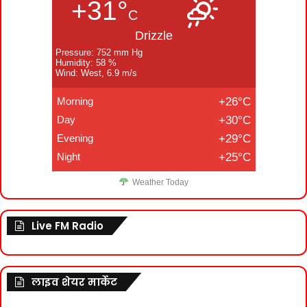
+31°
C
Drizzle
Pressure: 752 mm Hg
Humidity: 58 %
Wind: West, 6.9 m/s
Morning
+26°C
Day
+30°C
Evening
+29°C
Night
+25°C
Weather Today
Live FM Radio
लाइव शेयर मार्केट