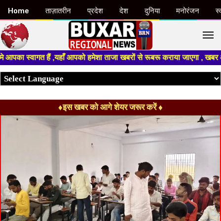
Home
ताज़ातरीन
प्रदेश
देश
दुनिया
मनोरंजन
स्
M
ा स्वागत हैं ,यहाँ आपको हमेशा ताजा खबरों से रूबरू कराया जाएगा , खबर ओर विज्
♦इस खबर को आगे शेयर जरूर करें ♦