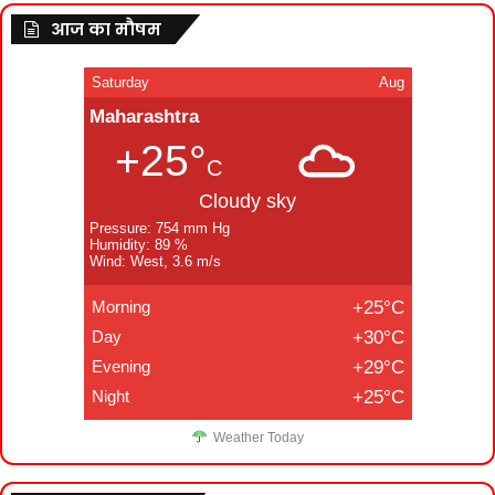
आज का मौषम
Saturday
Aug
Maharashtra
+25°
C
Cloudy sky
Pressure: 754 mm Hg
Humidity: 89 %
Wind: West, 3.6 m/s
Morning
+25°C
Day
+30°C
Evening
+29°C
Night
+25°C
Weather Today