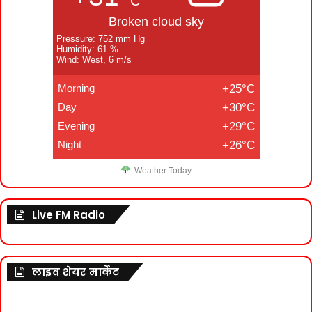
C
Broken cloud sky
Pressure: 752 mm Hg
Humidity: 61 %
Wind: West, 6 m/s
Morning
+25°C
Day
+30°C
Evening
+29°C
Night
+26°C
Weather Today
Live FM Radio
लाइव शेयर मार्केट