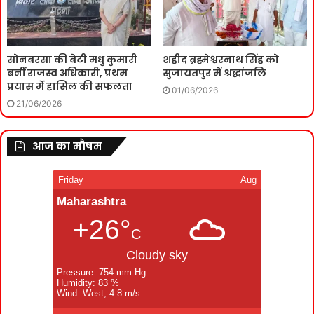
सोनबरसा की बेटी मधु कुमारी
शहीद ब्रह्मेश्वरनाथ सिंह को
बनीं राजस्व अधिकारी, प्रथम
सुजायतपुर में श्रद्धांजलि
प्रयास में हासिल की सफलता
01/06/2026
21/06/2026
आज का मौषम
Friday
Aug
Maharashtra
+26°
C
Cloudy sky
Pressure: 754 mm Hg
Humidity: 83 %
Wind: West, 4.8 m/s