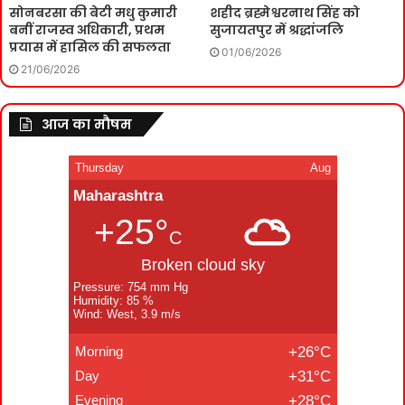
सोनबरसा की बेटी मधु कुमारी
शहीद ब्रह्मेश्वरनाथ सिंह को
बनीं राजस्व अधिकारी, प्रथम
सुजायतपुर में श्रद्धांजलि
प्रयास में हासिल की सफलता
01/06/2026
21/06/2026
आज का मौषम
Thursday
Aug
Maharashtra
+25°
C
Broken cloud sky
Pressure: 754 mm Hg
Humidity: 85 %
Wind: West, 3.9 m/s
Morning
+26°C
Day
+31°C
Evening
+28°C