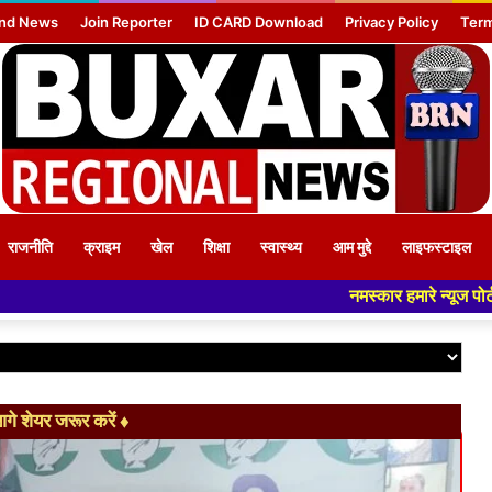
nd News
Join Reporter
ID CARD Download
Privacy Policy
Term
राजनीति
क्राइम
खेल
शिक्षा
स्वास्थ्य
आम मुद्दे
लाइफस्टाइल
नमस्कार हमारे न्यूज पोर्टल - मे आपका स्वागत हैं 
े शेयर जरूर करें ♦