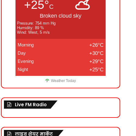
+25°
C
Broken cloud sky
Pressure: 754 mm Hg
Humidity: 89 %
Wind: West, 5 m/s
Morning
+26°C
Day
+30°C
Evening
+29°C
Night
+25°C
Weather Today
Live FM Radio
लाइव शेयर मार्केट