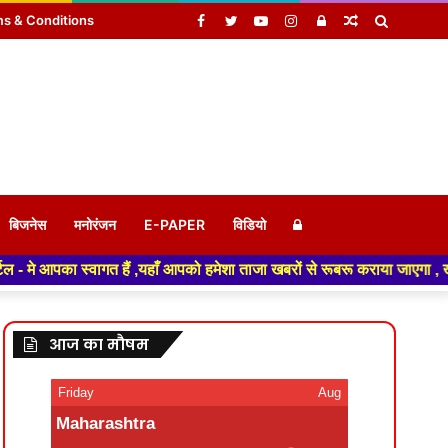
Facebook
Twitter
YouTube
Instagram
Log
Random
Search
s & Conditions
In
Article
for
Log
बिजनेस
मनोरंजन
E-PAPER
विडियो
,यहाँ आपको हमेशा ताजा खबरों से रूबरू कराया जाएगा , खबर ओर विज्ञापन के लिए स
In
आज का मौषम
Friday
Aug
Maharashtra