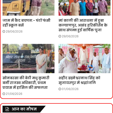
जाम में कैद बचपन:- घंटों फंसी
मां काली की आराधना में डूबा
रहीं स्कूल बसें
कल्याणपुर, अखंड हरिकीर्तन के
साथ संपन्न हुई वार्षिक पूजा
29/06/2026
29/06/2026
सोनबरसा की बेटी मधु कुमारी
शहीद ब्रह्मेश्वरनाथ सिंह को
बनीं राजस्व अधिकारी, प्रथम
सुजायतपुर में श्रद्धांजलि
प्रयास में हासिल की सफलता
01/06/2026
21/06/2026
आज का मौषम