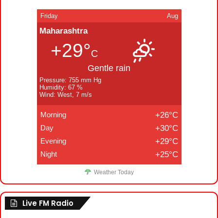
Friday
Aug
Maharashtra
+29°
C
Gentle rain
Pressure: 755 mm Hg
Humidity: 67 %
Wind: West, 7 m/s
Morning
+26°C
Day
+30°C
Evening
+29°C
Night
+25°C
Weather Today
Live FM Radio