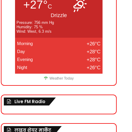
+27°
C
Drizzle
Pressure: 756 mm Hg
Humidity: 75 %
Wind: West, 6.3 m/s
Morning
+26°C
Day
+28°C
Evening
+28°C
Night
+26°C
Weather Today
Live FM Radio
लाइव शेयर मार्केट