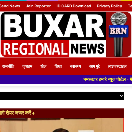
Send News
Join Reporter
ID CARD Download
Privacy Policy
Te
राजनीति
क्राइम
खेल
शिक्षा
स्वास्थ्य
आम मुद्दे
लाइफस्टाइल
नमस्कार हमारे न्यूज पोर्टल - मे आपका स्वागत हैं ,यहाँ आपको 
े शेयर जरूर करें ♦