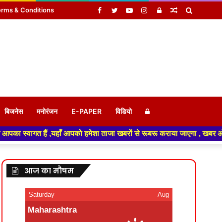
Facebook
Twitter
YouTube
Instagram
Log
Random
Search
rms & Conditions
In
Article
for
Log
बिजनेस
मनोरंजन
E-PAPER
विडियो
हमेशा ताजा खबरों से रूबरू कराया जाएगा , खबर ओर विज्ञापन के लिए संपर्क करे +
In
आज का मौषम
Saturday
Aug
Maharashtra