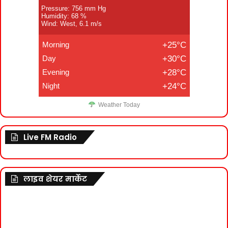
Pressure: 756 mm Hg
Humidity: 68 %
Wind: West, 6.1 m/s
Morning
+25°C
Day
+30°C
Evening
+28°C
Night
+24°C
Weather Today
Live FM Radio
लाइव शेयर मार्केट