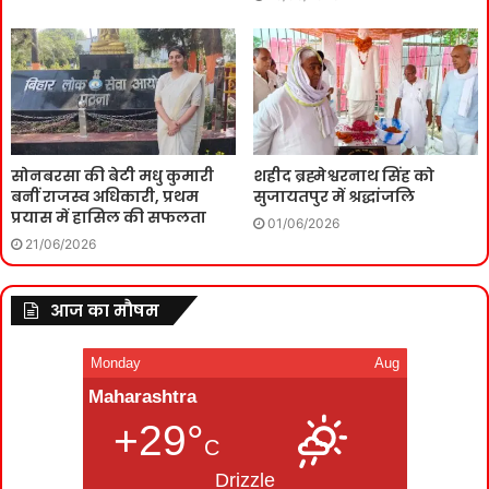
सोनबरसा की बेटी मधु कुमारी
शहीद ब्रह्मेश्वरनाथ सिंह को
बनीं राजस्व अधिकारी, प्रथम
सुजायतपुर में श्रद्धांजलि
प्रयास में हासिल की सफलता
01/06/2026
21/06/2026
आज का मौषम
Monday
Aug
Maharashtra
+29°
C
Drizzle