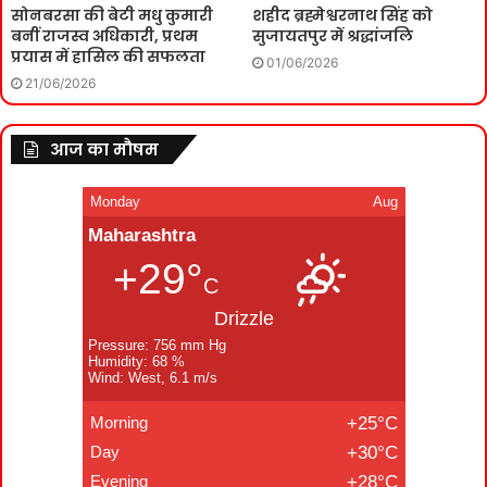
सोनबरसा की बेटी मधु कुमारी
शहीद ब्रह्मेश्वरनाथ सिंह को
बनीं राजस्व अधिकारी, प्रथम
सुजायतपुर में श्रद्धांजलि
प्रयास में हासिल की सफलता
01/06/2026
21/06/2026
आज का मौषम
Monday
Aug
Maharashtra
+29°
C
Drizzle
Pressure: 756 mm Hg
Humidity: 68 %
Wind: West, 6.1 m/s
Morning
+25°C
Day
+30°C
Evening
+28°C