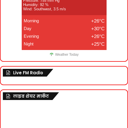
Pressure: 755 mm Hg
Humidity: 92 %
Wind: Southwest, 3.5 m/s
Morning
+26°C
Day
+30°C
Evening
+26°C
Night
+25°C
Weather Today
Live FM Radio
लाइव शेयर मार्केट