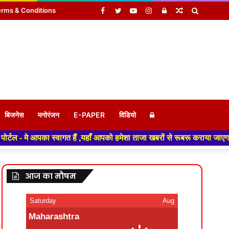
Facebook
Twitter
YouTube
Instagram
Log
Random
Search
rms & Conditions
In
Article
for
Log
बिजनेस
मनोरंजन
E-PAPER
विडियो
 स्वागत हैं ,यहाँ आपको हमेशा ताजा खबरों से रूबरू कराया जाएगा , खबर ओर विज्
In
आज का मौषम
Saturday
Aug
Maharashtra