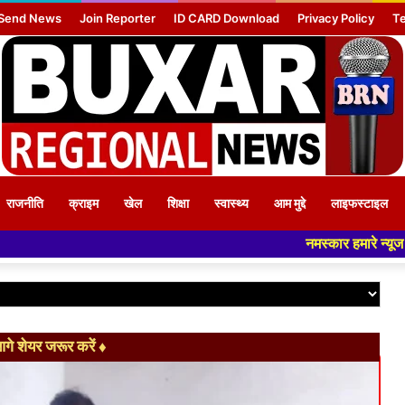
Send News
Join Reporter
ID CARD Download
Privacy Policy
Te
राजनीति
क्राइम
खेल
शिक्षा
स्वास्थ्य
आम मुद्दे
लाइफस्टाइल
नमस्कार हमारे न्यूज पोर्टल - मे आपका
े शेयर जरूर करें ♦