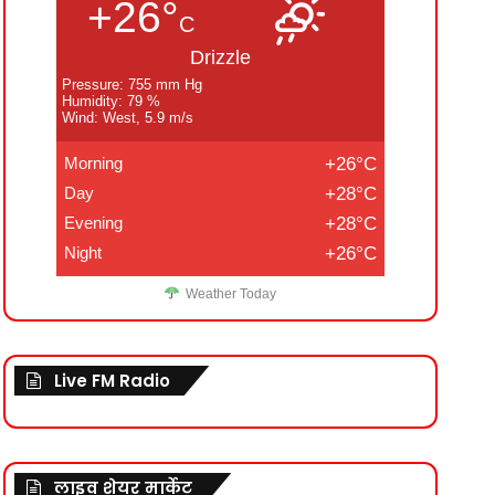
+26°
C
Drizzle
Pressure: 755 mm Hg
Humidity: 79 %
Wind: West, 5.9 m/s
Morning
+26°C
Day
+28°C
Evening
+28°C
Night
+26°C
Weather Today
Live FM Radio
लाइव शेयर मार्केट