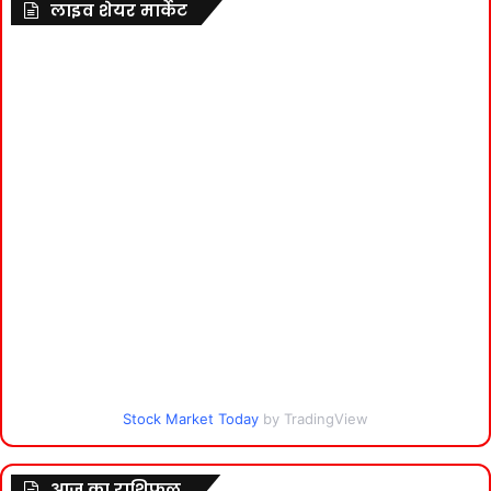
लाइव शेयर मार्केट
Stock Market Today
by TradingView
आज का राशिफल