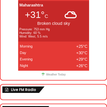
Maharashtra
+31°
C
Broken cloud sky
Pressure: 753 mm Hg
Humidity: 60 %
Wind: West, 5.5 m/s
Morning
+25°C
Day
+30°C
Evening
+29°C
Night
+26°C
Weather Today
Live FM Radio