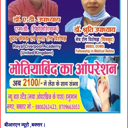
बीआरएन व्यूरो ,बक्सर।