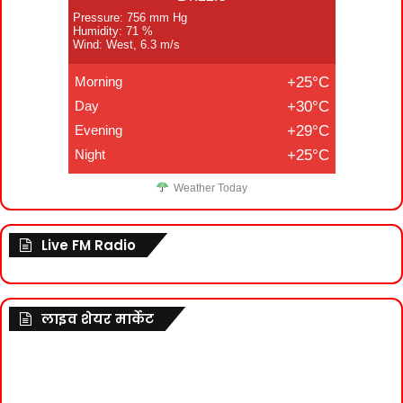
Pressure: 756 mm Hg
Humidity: 71 %
Wind: West, 6.3 m/s
Morning
+25°C
Day
+30°C
Evening
+29°C
Night
+25°C
Weather Today
Live FM Radio
लाइव शेयर मार्केट