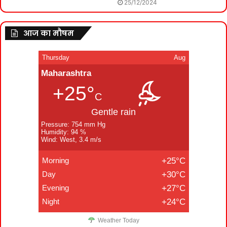
25/12/2024
आज का मौषम
Thursday
Aug
Maharashtra
+25°
C
Gentle rain
Pressure: 754 mm Hg
Humidity: 94 %
Wind: West, 3.4 m/s
Morning
+25°C
Day
+30°C
Evening
+27°C
Night
+24°C
Weather Today