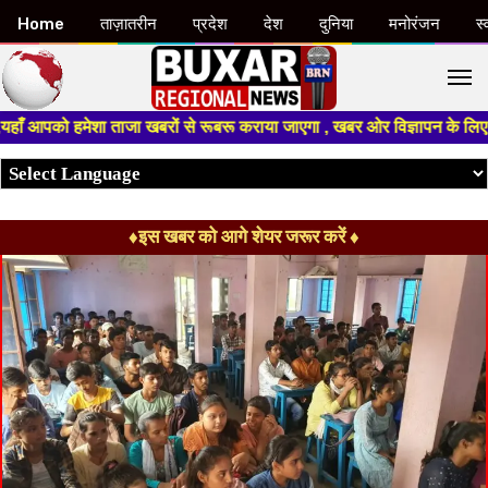
Home
ताज़ातरीन
प्रदेश
देश
दुनिया
मनोरंजन
स्
M
जा खबरों से रूबरू कराया जाएगा , खबर ओर विज्ञापन के लिए संपर्क करे +91 9934
♦इस खबर को आगे शेयर जरूर करें ♦