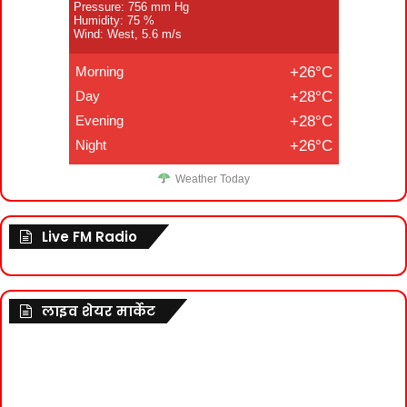
Pressure: 756 mm Hg
Humidity: 75 %
Wind: West, 5.6 m/s
Morning
+26°C
Day
+28°C
Evening
+28°C
Night
+26°C
Weather Today
Live FM Radio
लाइव शेयर मार्केट