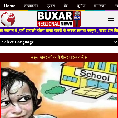
Home
ताज़ातरीन
प्रदेश
देश
दुनिया
मनोरंजन
स्
M
हाँ आपको हमेशा ताजा खबरों से रूबरू कराया जाएगा , खबर ओर विज्ञापन के लिए सं
♦इस खबर को आगे शेयर जरूर करें ♦