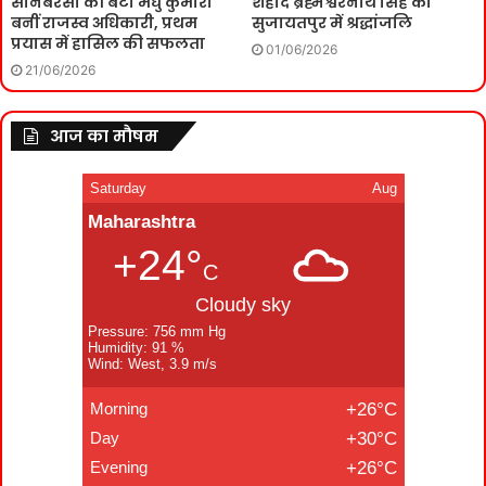
सोनबरसा की बेटी मधु कुमारी
शहीद ब्रह्मेश्वरनाथ सिंह को
बनीं राजस्व अधिकारी, प्रथम
सुजायतपुर में श्रद्धांजलि
प्रयास में हासिल की सफलता
01/06/2026
21/06/2026
आज का मौषम
Saturday
Aug
Maharashtra
+24°
C
Cloudy sky
Pressure: 756 mm Hg
Humidity: 91 %
Wind: West, 3.9 m/s
Morning
+26°C
Day
+30°C
Evening
+26°C