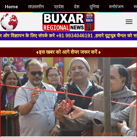
Home
ताज़ातरीन
प्रदेश
देश
दुनिया
मनोरंजन
स्
M
े लिए संपर्क करे +91 9934046191 ,हमारे यूट्यूब चैनल को सबस्क्राइब करें, साथ
♦इस खबर को आगे शेयर जरूर करें ♦