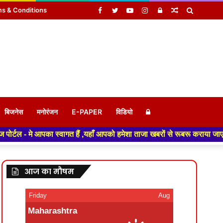
Facebook
Twitter
YouTube
Instagram
Log
Random
Search
s & Conditions
In
Article
for
Log
बिजनेस
मनोरंजन
E-PAPER
विडियो
हैं ,यहाँ आपको हमेशा ताजा खबरों से रूबरू कराया जाएगा , खबर ओर विज्ञापन के 
In
आज का मौषम
Friday
Aug
Maharashtra