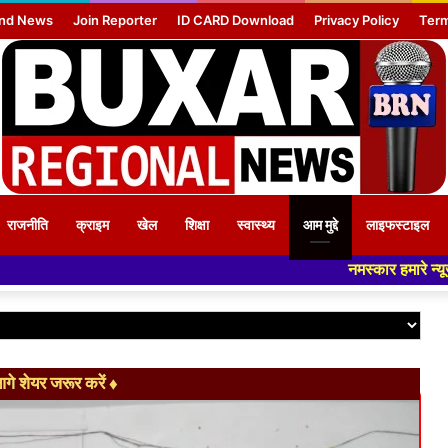
nd News
Join Reporter
ID CARD Download
Privacy Policy
Term
राजनीति
क्राइम
खेल
शिक्षा
स्वास्थ्य
आम मुद्दे
लाइफस्टाइल
नमस्कार हमारे न्यूज पोर्टल - मे आपका स्वागत 
े शेयर जरूर करें ♦