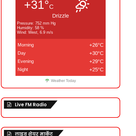
+31°
C
Drizzle
Pressure: 752 mm Hg
Humidity: 58 %
Wind: West, 6.9 m/s
Morning
+26°C
Day
+30°C
Evening
+29°C
Night
+25°C
Weather Today
Live FM Radio
लाइव शेयर मार्केट