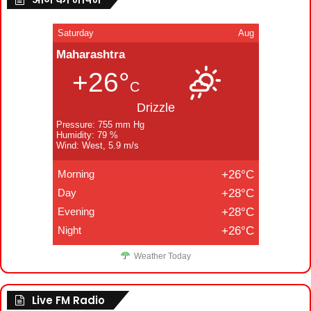
Saturday
Aug
Maharashtra
+26°
C
Drizzle
Pressure: 755 mm Hg
Humidity: 79 %
Wind: West, 5.9 m/s
Morning
+26°C
Day
+28°C
Evening
+28°C
Night
+26°C
Weather Today
Live FM Radio