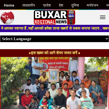
Home
ताज़ातरीन
प्रदेश
देश
दुनिया
मनोरंजन
स्
M
 स्वागत हैं ,यहाँ आपको हमेशा ताजा खबरों से रूबरू कराया जाएगा , खबर ओर विज्ञ
♦इस खबर को आगे शेयर जरूर करें ♦