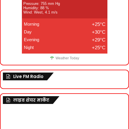
Pressure: 755 mm Hg
Humidity: 88 %
Wind: West, 4.1 m/s
Morning
+25°C
Day
+30°C
Evening
+29°C
Night
+25°C
Weather Today
Live FM Radio
लाइव शेयर मार्केट