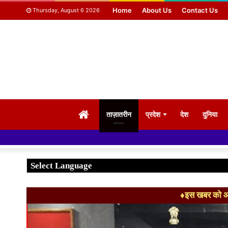
Home
About Us
Contact Us
Thursday, August 6 2026
HOME
ताज़ातरीन
प्रदेश
देश
दुनिया
नमस्कार ह
♦इस खबर को आग