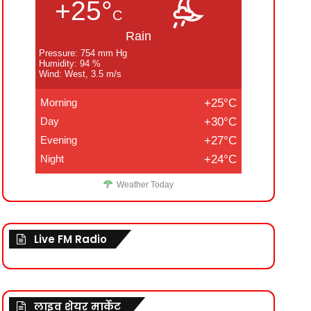
+25°
C
Rain
Pressure: 754 mm Hg
Humidity: 94 %
Wind: West, 3.5 m/s
Morning
+25°C
Day
+30°C
Evening
+27°C
Night
+24°C
Weather Today
Live FM Radio
लाइव शेयर मार्केट