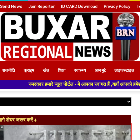
Send News
Join Reporter
ID CARD Download
Privacy Policy
T
राजनीति
क्राइम
खेल
शिक्षा
स्वास्थ्य
आम मुद्दे
लाइफस्टाइल
मारे न्यूज पोर्टल - मे आपका स्वागत हैं ,यहाँ आपको हमेशा ताजा खबरों से रूबर
े शेयर जरूर करें ♦