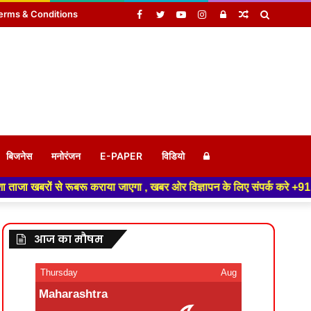
Facebook
Twitter
YouTube
Instagram
Log
Random
Search
erms & Conditions
In
Article
for
Log
बिजनेस
मनोरंजन
E-PAPER
विडियो
ू कराया जाएगा , खबर ओर विज्ञापन के लिए संपर्क करे +91 9934046191 ,हमारे यूट
In
आज का मौषम
Thursday
Aug
Maharashtra