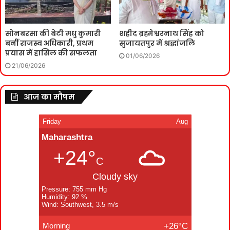
सोनबरसा की बेटी मधु कुमारी
शहीद ब्रह्मेश्वरनाथ सिंह को
बनीं राजस्व अधिकारी, प्रथम
सुजायतपुर में श्रद्धांजलि
प्रयास में हासिल की सफलता
01/06/2026
21/06/2026
आज का मौषम
Friday
Aug
Maharashtra
+24°
C
Cloudy sky
Pressure: 755 mm Hg
Humidity: 92 %
Wind: Southwest, 3.5 m/s
Morning
+26°C