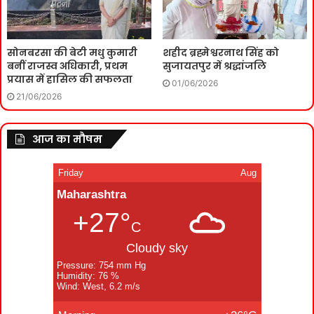
सोनबरसा की बेटी मधु कुमारी
शहीद ब्रह्मेश्वरनाथ सिंह को
बनीं राजस्व अधिकारी, प्रथम
सुजायतपुर में श्रद्धांजलि
प्रयास में हासिल की सफलता
01/06/2026
21/06/2026
आज का मौषम
Friday
Aug
Maharashtra
+27°
C
Cloudy sky
Pressure: 754 mm Hg
Humidity: 76 %
Wind: West, 6.2 m/s