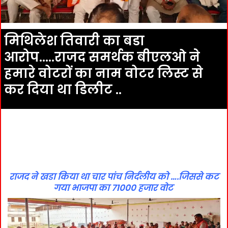
मिथिलेश तिवारी का बडा
आरोप…..राजद समर्थक बीएलओ ने
हमारे वोटरों का नाम वोटर लिस्ट से
कर दिया था डिलीट ..
राजद ने खडा किया था चार पांच निर्दलीय को ….जिससे कट
गया भाजपा का 71000 हजार वोट