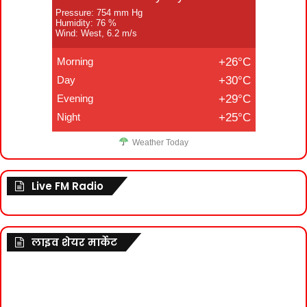
Pressure: 754 mm Hg
Humidity: 76 %
Wind: West, 6.2 m/s
Morning
+26°C
Day
+30°C
Evening
+29°C
Night
+25°C
Weather Today
Live FM Radio
लाइव शेयर मार्केट