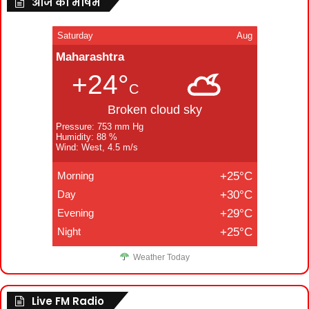
आज का मौषम
Saturday
Aug
Maharashtra
+24°
C
Broken cloud sky
Pressure: 753 mm Hg
Humidity: 88 %
Wind: West, 4.5 m/s
Morning
+25°C
Day
+30°C
Evening
+29°C
Night
+25°C
Weather Today
Live FM Radio