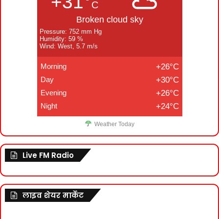
+31°
C
Broken cloud sky
Pressure: 752 mm Hg
Humidity: 59 %
Wind: West, 5.7 m/s
Morning
+26°C
Day
+30°C
Evening
+26°C
Night
+24°C
Weather Today
Live FM Radio
लाइव शेयर मार्केट