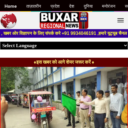
Home
ताज़ातरीन
प्रदेश
देश
दुनिया
मनोरंजन
स्
M
विज्ञापन के लिए संपर्क करे +91 9934046191 ,हमारे यूट्यूब चैनल को सबस्क्राइब
♦इस खबर को आगे शेयर जरूर करें ♦