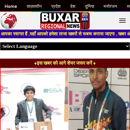
Home
ताज़ातरीन
प्रदेश
देश
दुनिया
मनोरंजन
स्
M
 हैं ,यहाँ आपको हमेशा ताजा खबरों से रूबरू कराया जाएगा , खबर ओर विज्ञापन के 
♦इस खबर को आगे शेयर जरूर करें ♦