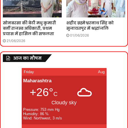
सोनबरसा की बेटी मधु कुमारी
शहीद ब्रह्मेश्वरनाथ सिंह को
बनीं राजस्व अधिकारी, प्रथम
सुजायतपुर में श्रद्धांजलि
प्रयास में हासिल की सफलता
01/06/2026
21/06/2026
आज का मौषम
Friday
Aug
Maharashtra
+26°
C
Cloudy sky
Pressure: 753 mm Hg
Humidity: 86 %
Wind: Northwest, 3 m/s