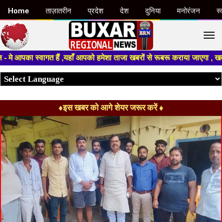
Home
ताज़ातरीन
प्रदेश
देश
दुनिया
मनोरंजन
स्
M
पका स्वागत हैं ,यहाँ आपको हमेशा ताजा खबरों से रूबरू कराया जाएगा , खबर ओर वि
♦इस खबर को आगे शेयर जरूर करें ♦