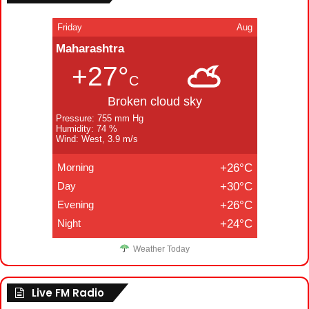
Friday
Aug
Maharashtra
+27°
C
Broken cloud sky
Pressure: 755 mm Hg
Humidity: 74 %
Wind: West, 3.9 m/s
Morning
+26°C
Day
+30°C
Evening
+26°C
Night
+24°C
Weather Today
Live FM Radio