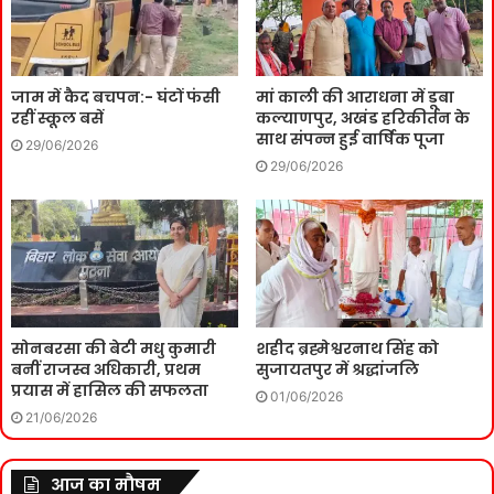
जाम में कैद बचपन:- घंटों फंसी
मां काली की आराधना में डूबा
रहीं स्कूल बसें
कल्याणपुर, अखंड हरिकीर्तन के
साथ संपन्न हुई वार्षिक पूजा
29/06/2026
29/06/2026
सोनबरसा की बेटी मधु कुमारी
शहीद ब्रह्मेश्वरनाथ सिंह को
बनीं राजस्व अधिकारी, प्रथम
सुजायतपुर में श्रद्धांजलि
प्रयास में हासिल की सफलता
01/06/2026
21/06/2026
आज का मौषम