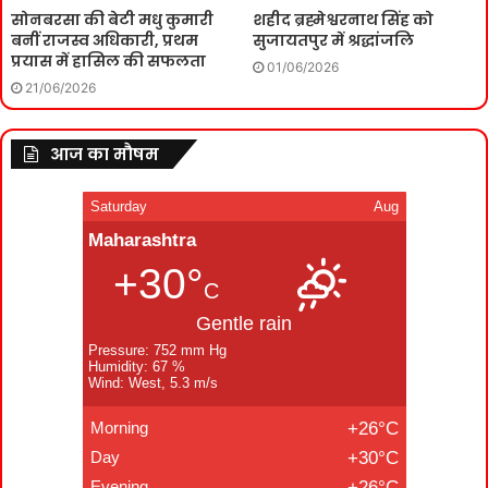
सोनबरसा की बेटी मधु कुमारी
शहीद ब्रह्मेश्वरनाथ सिंह को
बनीं राजस्व अधिकारी, प्रथम
सुजायतपुर में श्रद्धांजलि
प्रयास में हासिल की सफलता
01/06/2026
21/06/2026
आज का मौषम
Saturday
Aug
Maharashtra
+30°
C
Gentle rain
Pressure: 752 mm Hg
Humidity: 67 %
Wind: West, 5.3 m/s
Morning
+26°C
Day
+30°C
Evening
+26°C